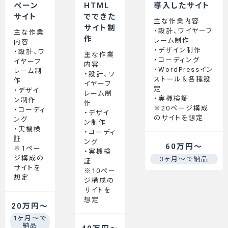
ペーン
HTML
導入したサイト
サイト
でできた
主な作業内容
サイト制
・設計、ワイヤーフ
主な作業
作
レーム制作
内容
・デザイン制作
・設計、ワ
主な作業
・コーディング
イヤーフ
内容
・WordPressイン
レーム制
・設計、ワ
ストール＆各種設
作
イヤーフ
定
・デザイ
レーム制
・実機検証
ン制作
作
※20ページ構成
・コーディ
・デザイ
のサイトを想定
ング
ン制作
・実機検
・コーディ
証
ング
60万円～
※1ペー
・実機検
ジ構成の
3ヶ月～で納品
証
サイトを
※10ペー
想定
ジ構成の
サイトを
想定
20万円〜
1ヶ月～で
納品