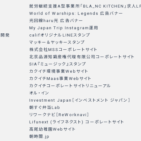
就労継続支援A型事業所「BLA_NC KITCHEN」求人L
World of Warships: Legends 広告バナー
光回線haru光 広告バナー
My Japan Trip Instagram運用
リ開発
califオリジナルLINEスタンプ
マッキー＆ヤッキースタンプ
株式会社MSSコーポレートサイト
北京品源知識産権代理有限公司コーポレートサイト
SIA『ミュージック』スタンプ
カクイチ環境事業Webサイト
カクイチMaas事業Webサイト
カクイチコーポレートサイトリニューアル
オル・イン
Investment Japan［インベストメント ジャパン］
朝すぐ弁当Lab
リワークナビ［ReWorknavi］
Lifunext (ライフネクスト) コーポレートサイト
高尾幼稚園Webサイト
朝時間.jp